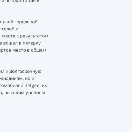
й по адаптации к
 яркий городской
ителей и
 месте с результатом
е вошел в пятерку
вертое место в общем
ем и долгосрочную
жиданиям, но и
томобилей Belgee, их
ю, высоким уровнем