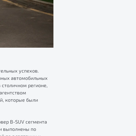
тельных успехов.
анных автомобильных
 столичном регионе,
 агентством
й, которые были
овер B-SUV сегмента
ли выполнены по