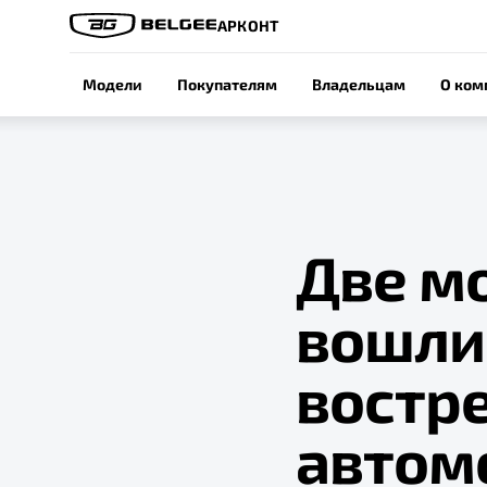
АРКОНТ
Модели
Покупателям
Владельцам
О ком
Две м
вошли
востр
автом