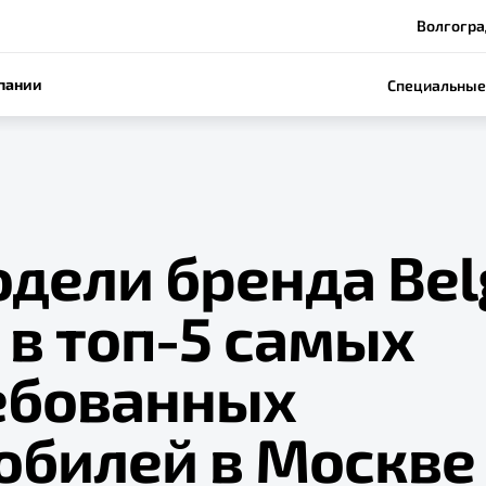
Волгогра
пании
Специальные
одели бренда Bel
 в топ-5 самых
ебованных
обилей в Москве