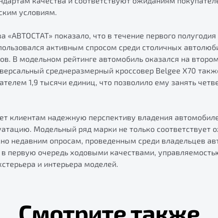
дартам качества и соответствуют ожиданиям покупателе
ским условиям.
а «АВТОСТАТ» показало, что в течение первого полугодия
 пользовался активным спросом среди столичных автолюб
ов. В модельном рейтинге автомобиль оказался на втором
ниверсальный среднеразмерный кроссовер Belgee X70 такж
ателем 1,9 тысячи единиц, что позволило ему занять чет
ает клиентам надежную перспективу владения автомобил
атацию. Модельный ряд марки не только соответствует о
сно недавним опросам, проведенным среди владельцев ав
 в первую очередь ходовыми качествами, управляемость
стерьера и интерьера моделей.
Смотрите также