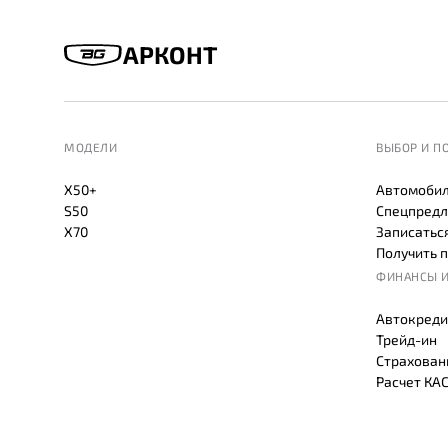
АРКОНТ
МОДЕЛИ
ВЫБОР И П
X50+
Автомобил
S50
Спецпредл
X70
Записаться
Получить 
ФИНАНСЫ И
Автокреди
Трейд-ин
Страхован
Расчет КА