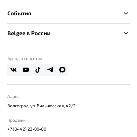
Расчет КАСКО
Гарантия Belgee
Техническое обслуживание
События
Клиентская поддержка
Калькулятор ТО
Новости
Помощь на дорогах
Belgee в России
Контакты
Belgee Линк
О бренде
Belgee Клуб
О дилерском центре
Бренд в соцсетях
Belgee Плюс
Правовая информация
Реферальная программа
Адрес
Волгоград, ул. Вильнюсская, 42/2
Продажи
+7 (8442) 22-00-80