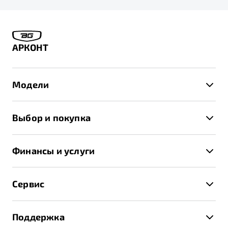
АРКОНТ
Модели
X50+
Выбор и покупка
S50
Автомобили в наличии
X70
Финансы и услуги
Спецпредложения и Акции
Автокредит
Записаться на тест-драйв
Сервис
Трейд-ин
Получить предложение
Записаться на сервис
Страхование
Поддержка
Руководство по эксплуатации