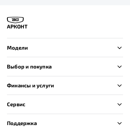
АРКОНТ
Модели
X50+
Выбор и покупка
S50
Автомобили в наличии
X70
Финансы и услуги
Спецпредложения и Акции
Автокредит
Записаться на тест-драйв
Сервис
Трейд-ин
Получить предложение
Записаться на сервис
Страхование
Поддержка
Руководство по эксплуатации