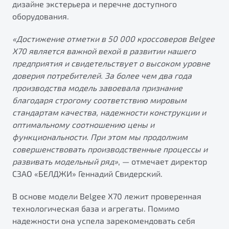
дизайне экстерьера и перечне доступного
от 1 699 990 ₽*
оборудования.
Подробно
Обзор
В наличии
«Достижение отметки в 50
000 кроссоверов Belgee
X70 является важной вехой в развитии нашего
X70
Будьте еще более уверены на дорогах с программой
предприятия и свидетельствует о высоком уровне
"Помощь на дорогах"
Автомобили в наличии
доверия потребителей. За более чем два года
Тест-драйв
производства модель завоевала признание
Преимущества программы
Автокредит
благодаря строгому соответствию мировым
Спецпредложения
стандартам качества, надежности конструкции и
оптимальному соотношению цены и
функциональности. При этом мы продолжим
Запись на сервис
совершенствовать производственные процессы и
Калькулятор ТО
развивать модельный ряд»
, — отмечает директор
Универсальный кроссовер
Клиентская поддержка
СЗАО «БЕЛДЖИ» Геннадий Свидерский.
от 2 499 990 ₽*
В основе модели Belgee X70 лежит проверенная
технологическая база и агрегаты. Помимо
Обзор
В наличии
надежности она успела зарекомендовать себя