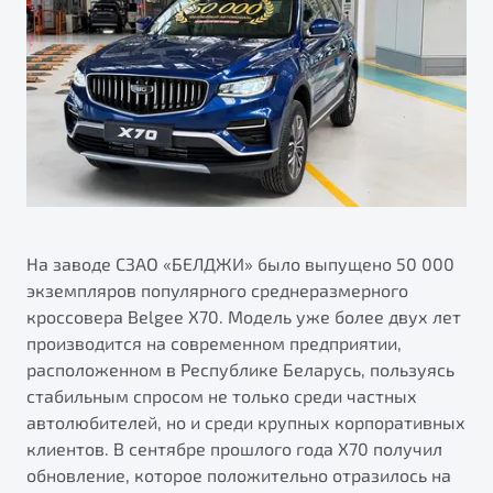
ПОДДЕРЖКА
Автокредит
О дилерском центре
Трейд-ин
Гарантия Belgee
Правовая информация
Яркий кроссовер
Страхование
Belgee Линк
от 2 219 990 ₽*
Расчет КАСКО
Belgee Клуб
Обзор
В наличии
Belgee Плюс
Реферальная программа
S50
Клиентская поддержка
На заводе СЗАО «БЕЛДЖИ» было выпущено 50 000
экземпляров популярного среднеразмерного
Помощь на дорогах
кроссовера Belgee X70. Модель уже более двух лет
производится на современном предприятии,
расположенном в Республике Беларусь, пользуясь
стабильным спросом не только среди частных
автолюбителей, но и среди крупных корпоративных
клиентов. В сентябре прошлого года X70 получил
Узнайте о специальных выгодах при покупке
обновление, которое положительно отразилось на
Элегантный и практичный седан
автомобиля Belgee