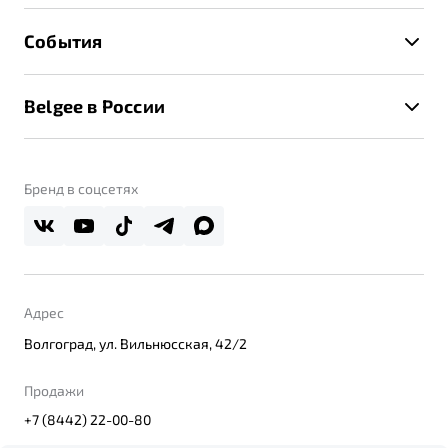
Расчет КАСКО
Гарантия Belgee
Техническое обслуживание
События
Клиентская поддержка
Калькулятор ТО
Новости
Помощь на дорогах
Belgee в России
Контакты
Belgee Линк
О бренде
Belgee Клуб
О дилерском центре
Бренд в соцсетях
Belgee Плюс
Правовая информация
Реферальная программа
Адрес
Волгоград, ул. Вильнюсская, 42/2
Продажи
+7 (8442) 22-00-80