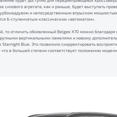
овление будет доступно для переднеприводных кроссовер
стве силового агрегата, как и раньше, будет выступать пр
 турбонаддувом и непосредственным впрыском мощностью 1
тся 6-ступенчатым классическим «автоматом».
й, то отличить обновленный Belgee X70 можно благодаря
крупными вертикальными ламелями и новому дополнитель
Starnight Blue. Это позволило скорректировать восприят
, что в большей степени соответствует положению модели