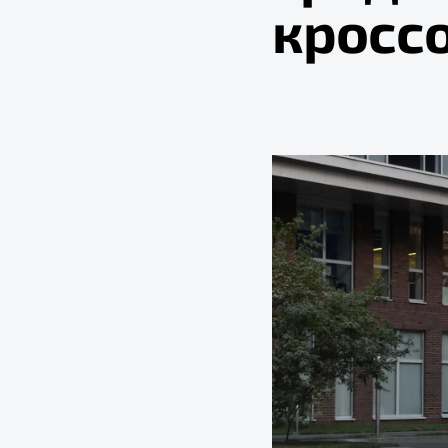
кросс