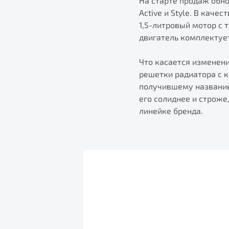
На старте продаж обн
Active и Style. В каче
1,5-литровый мотор с
двигатель комплектуе
Что касается изменени
решетки радиатора с 
получившему название 
его солиднее и строже
линейке бренда.