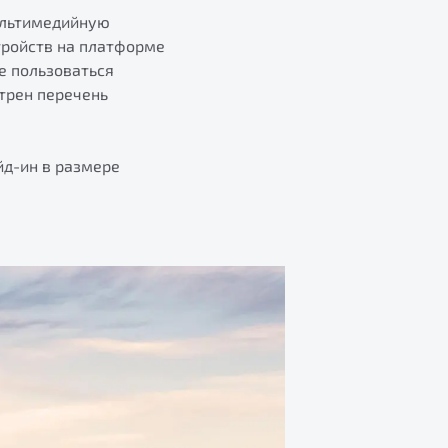
ультимедийную
тройств на платформе
е пользоваться
трен перечень
йд-ин в размере