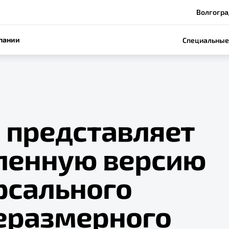
Волгогра
пании
Специальные
 представляет
ленную версию
рсального
еразмерного