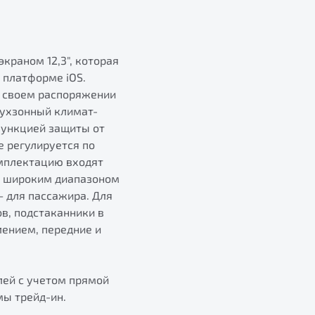
краном 12,3", которая
 платформе iOS.
в своем распоряжении
вухзонный климат-
функцией защиты от
е регулируется по
омплектацию входят
я широким диапазоном
 для пассажира. Для
в, подстаканники в
ением, передние и
лей с учетом прямой
мы трейд-ин.