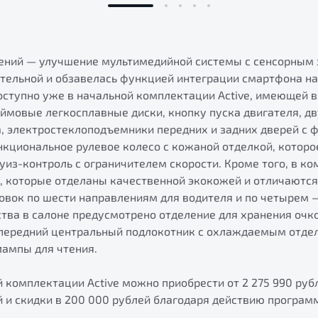
ений — улучшение мультимедийной системы с сенсорным э
ительной и обзавелась функцией интеграции смартфона на
доступно уже в начальной комплектации Active, имеющей 
юймовые легкосплавные диски, кнопку пуска двигателя, д
а, электростеклоподъемники передних и задних дверей с 
кциональное рулевое колесо с кожаной отделкой, которо
руиз-контроль с ограничителем скорости. Кроме того, в к
, которые отделаны качественной экокожей и отличаютс
овок по шести направлениям для водителя и по четырем —
тва в салоне предусмотрено отделение для хранения очко
 передний центральный подлокотник с охлаждаемым отдел
лампы для чтения.
й комплектации Active можно приобрести от 2 275 990 руб
 и скидки в 200 000 рублей благодаря действию програм