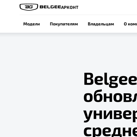
АРКОНТ
Модели
Покупателям
Владельцам
О ком
Belgee
обнов
униве
средн