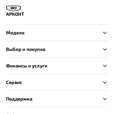
АРКОНТ
Модели
X50+
Выбор и покупка
S50
Автомобили в наличии
X70
Финансы и услуги
Спецпредложения и Акции
Автокредит
Записаться на тест-драйв
Сервис
Трейд-ин
Получить предложение
Записаться на сервис
Страхование
Поддержка
Руководство по эксплуатации
Расчет КАСКО
Гарантия Belgee
Техническое обслуживание