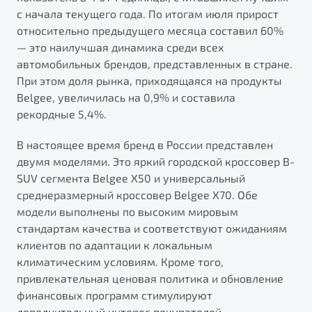
от 1 699 990 ₽*
с начала текущего года. По итогам июля прирост
Подробно
относительно предыдущего месяца составил 60%
Обзор
В наличии
— это наилучшая динамика среди всех
автомобильных брендов, представленных в стране.
При этом доля рынка, приходящаяся на продукты
X70
Будьте еще более уверены на дорогах с программой
"Помощь на дорогах"
Belgee, увеличилась на 0,9% и составила
Автомобили в наличии
рекордные 5,4%.
Тест-драйв
Преимущества программы
Автокредит
В настоящее время бренд в России представлен
Спецпредложения
двумя моделями. Это яркий городской кроссовер B-
SUV сегмента Belgee X50 и универсальный
среднеразмерный кроссовер Belgee X70. Обе
Запись на сервис
модели выполнены по высоким мировым
Калькулятор ТО
стандартам качества и соответствуют ожиданиям
Универсальный кроссовер
Клиентская поддержка
клиентов по адаптации к локальным
от 2 499 990 ₽*
климатическим условиям. Кроме того,
привлекательная ценовая политика и обновление
Обзор
В наличии
финансовых программ стимулируют
дополнительный интерес покупателей.