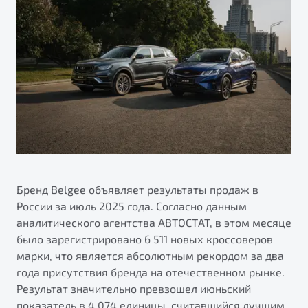
ПОДДЕРЖКА
Автокредит
О дилерском центре
Трейд-ин
Гарантия Belgee
Правовая информация
Яркий кроссовер
Страхование
Belgee Линк
от 2 219 990 ₽*
Расчет КАСКО
Belgee Клуб
Обзор
В наличии
Belgee Плюс
Реферальная программа
S50
Клиентская поддержка
Помощь на дорогах
Бренд Belgee объявляет результаты продаж в
России за июль 2025 года. Согласно данным
аналитического агентства АВТОСТАТ, в этом месяце
было зарегистрировано 6 511 новых кроссоверов
марки, что является абсолютным рекордом за два
года присутствия бренда на отечественном рынке.
Результат значительно превзошел июньский
Узнайте о специальных выгодах при покупке
Элегантный и практичный седан
показатель в 4 074 единицы, считавшийся лучшим
автомобиля Belgee