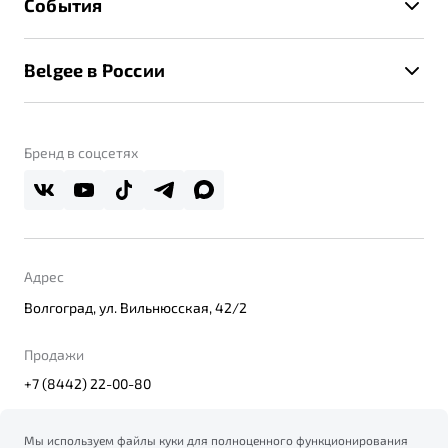
События
Клиентская поддержка
Калькулятор ТО
Новости
Помощь на дорогах
Belgee в России
Контакты
Belgee Линк
О бренде
Belgee Клуб
О дилерском центре
Бренд в соцсетях
Belgee Плюс
Правовая информация
Реферальная программа
Адрес
Волгоград, ул. Вильнюсская, 42/2
Продажи
+7 (8442) 22-00-80
Мы используем файлы куки для полноценного функционирования