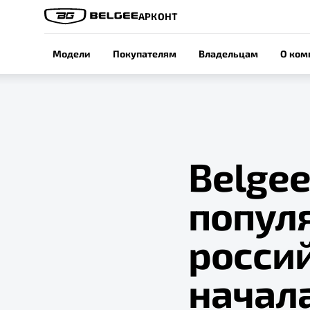
АРКОНТ
Модели
Покупателям
Владельцам
О ком
Belge
попул
росси
начал