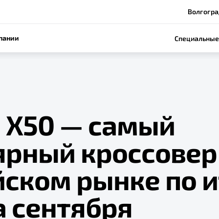
Волгогра
пании
Специальные
e X50 — самый
ярный кроссовер
йском рынке по 
а сентября