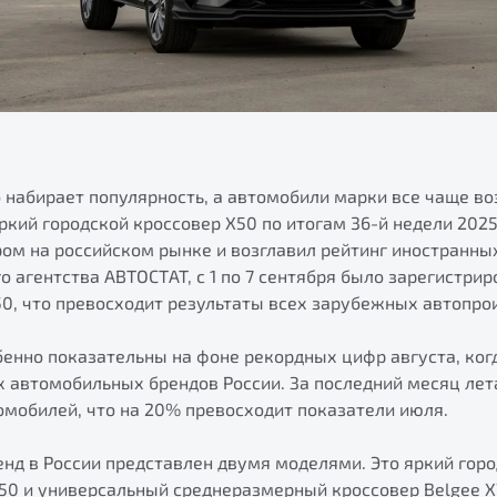
 набирает популярность, а автомобили марки все чаще в
яркий городской кроссовер X50 по итогам 36-й недели 202
ом на российском рынке и возглавил рейтинг иностранных
 агентства АВТОСТАТ, с 1 по 7 сентября было зарегистрир
0, что превосходит результаты всех зарубежных автопро
бенно показательны на фоне рекордных цифр августа, ког
 автомобильных брендов России. За последний месяц лета
омобилей, что на 20% превосходит показатели июля.
нд в России представлен двумя моделями. Это яркий горо
X50 и универсальный среднеразмерный кроссовер Belgee X