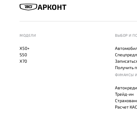
АРКОНТ
МОДЕЛИ
ВЫБОР И П
X50+
Автомобил
S50
Спецпредл
X70
Записаться
Получить 
ФИНАНСЫ И
Автокреди
Трейд-ин
Страхован
Расчет КА