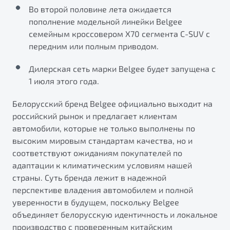
от 1 699 990 ₽*
Во второй половине лета ожидается
Подробно
пополнение модельной линейки Belgee
Обзор
В наличии
семейным кроссовером Х70 сегмента C-SUV с
передним или полным приводом.
X70
Будьте еще более уверены на дорогах с программой
Дилерская сеть марки Belgee будет запущена с
"Помощь на дорогах"
Автомобили в наличии
1 июля этого года.
Тест-драйв
Преимущества программы
Автокредит
Белорусский бренд Belgee официально выходит на
Спецпредложения
российский рынок и предлагает клиентам
автомобили, которые не только выполнены по
высоким мировым стандартам качества, но и
Запись на сервис
соответствуют ожиданиям покупателей по
Калькулятор ТО
адаптации к климатическим условиям нашей
Универсальный кроссовер
Клиентская поддержка
страны. Суть бренда лежит в надежной
от 2 499 990 ₽*
перспективе владения автомобилем и полной
уверенности в будущем, поскольку Belgee
Обзор
В наличии
объединяет белорусскую идентичность и локальное
производство с проверенным китайским