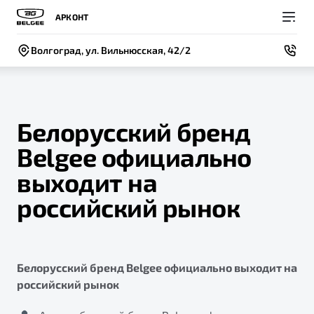
АРКОНТ
Волгоград, ул. Вильнюсская, 42/2
Белорусский бренд
Belgee официально
Покупателям
Владельцам
О компании
Модели
выходит на
ВЫБОР И ПОКУПКА
СЕРВИС
СОБЫТИЯ
российский рынок
Новый
X50+
Автомобили в наличии
Записаться на сервис
Новости
Спецпредложения и Акции
Руководство по эксплуатации
Контакты
Белорусский бренд Belgee официально выходит на
Записаться на тест-драйв
Техническое обслуживание
BELGEE В РОССИИ
российский рынок
Калькулятор ТО
ФИНАНСЫ И УСЛУГИ
О бренде