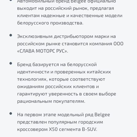
Автомобильный бренд Belgee официально
ПОДДЕРЖКА
выходит на российский рынок, предлагая
Автокредит
О дилерском центре
клиентам надежные и качественные модели
Трейд-ин
Гарантия Belgee
Правовая информация
белорусского производства.
Яркий кроссовер
Страхование
Belgee Линк
от 2 219 990 ₽*
Эксклюзивным дистрибьютором марки на
Расчет КАСКО
Belgee Клуб
российском рынке становится компания ООО
Обзор
В наличии
«СЛАВА МОТОРС РУС».
Belgee Плюс
Реферальная программа
Бренд базируется на белорусской
S50
идентичности и проверенных китайских
Клиентская поддержка
технологиях, которые соответствуют
Помощь на дорогах
ожиданиям российских клиентов и
гарантируют уверенность в своем выборе
рациональным покупателям.
На первом этапе модельный ряд Belgee
представлен популярным городским
кроссовером Х50 сегмента B-SUV.
Узнайте о специальных выгодах при покупке
Элегантный и практичный седан
автомобиля Belgee