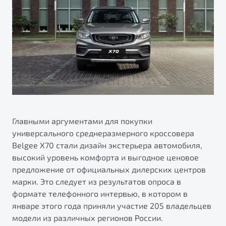
ПОДДЕРЖКА
Автокредит
О дилерском центре
Трейд-ин
Гарантия Belgee
Правовая информация
Яркий кроссовер
Страхование
Belgee Линк
от 2 219 990 ₽*
Расчет КАСКО
Belgee Клуб
Обзор
В наличии
Belgee Плюс
Реферальная программа
S50
Клиентская поддержка
Главными аргументами для покупки
универсального среднеразмерного кроссовера
Помощь на дорогах
Belgee X70 стали дизайн экстерьера автомобиля,
высокий уровень комфорта и выгодное ценовое
предложение от официальных дилерских центров
марки. Это следует из результатов опроса в
формате телефонного интервью, в котором в
январе этого года приняли участие 205 владельцев
Узнайте о специальных выгодах при покупке
модели из различных регионов России.
Элегантный и практичный седан
автомобиля Belgee