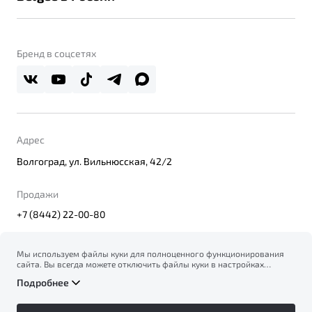
Контакты
Belgee Линк
О бренде
Belgee Клуб
О дилерском центре
Бренд в соцсетях
Belgee Плюс
Правовая информация
Реферальная программа
Адрес
Волгоград, ул. Вильнюсская, 42/2
Продажи
+7 (8442) 22-00-80
Мы используем файлы куки для полноценного функционирования
сайта. Вы всегда можете отключить файлы куки в настройках
© 2026
вашего браузера. Продолжая использовать сайт, вы соглашаетесь
Правовая информация
Подробнее
на сбор и использование файлов куки, и подтверждаете
Политика конфиденциальности персональных данных
ознакомление с информацией по сбору, использованию и
Официальный сайт Belgee в России
возможной блокировке файлов куки в
Политике
Сделано в ПЕРКС