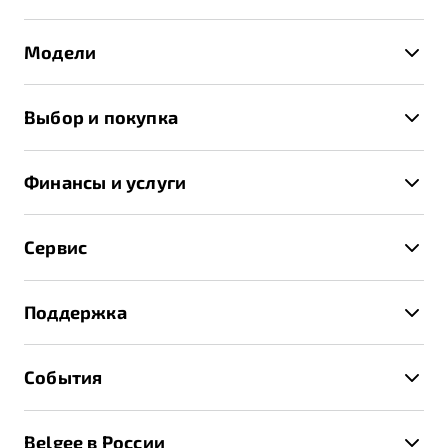
Модели
X50+
Выбор и покупка
S50
Автомобили в наличии
X70
Финансы и услуги
Спецпредложения и Акции
Автокредит
Записаться на тест-драйв
Сервис
Трейд-ин
Получить предложение
Записаться на сервис
Страхование
Поддержка
Руководство по эксплуатации
Расчет КАСКО
Гарантия Belgee
Техническое обслуживание
События
Клиентская поддержка
Калькулятор ТО
Новости
Помощь на дорогах
Belgee в России