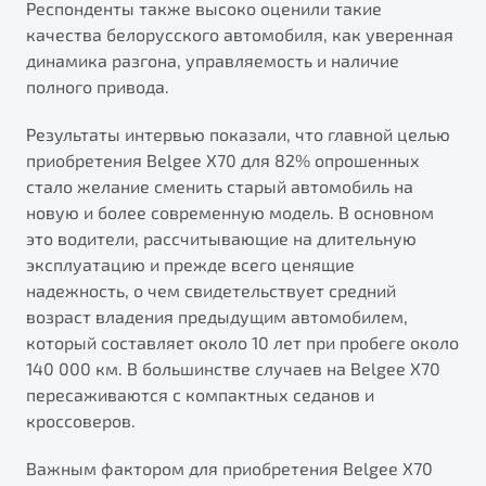
Респонденты также высоко оценили такие
от 1 699 990 ₽*
качества белорусского автомобиля, как уверенная
Подробно
динамика разгона, управляемость и наличие
Обзор
В наличии
полного привода.
X70
Будьте еще более уверены на дорогах с программой
Результаты интервью показали, что главной целью
"Помощь на дорогах"
Автомобили в наличии
приобретения Belgee X70 для 82% опрошенных
Тест-драйв
стало желание сменить старый автомобиль на
Преимущества программы
Автокредит
новую и более современную модель. В основном
Спецпредложения
это водители, рассчитывающие на длительную
эксплуатацию и прежде всего ценящие
надежность, о чем свидетельствует средний
Запись на сервис
возраст владения предыдущим автомобилем,
Калькулятор ТО
который составляет около 10 лет при пробеге около
Универсальный кроссовер
Клиентская поддержка
140 000 км. В большинстве случаев на Belgee X70
от 2 499 990 ₽*
пересаживаются с компактных седанов и
кроссоверов.
Обзор
В наличии
Важным фактором для приобретения Belgee Х70