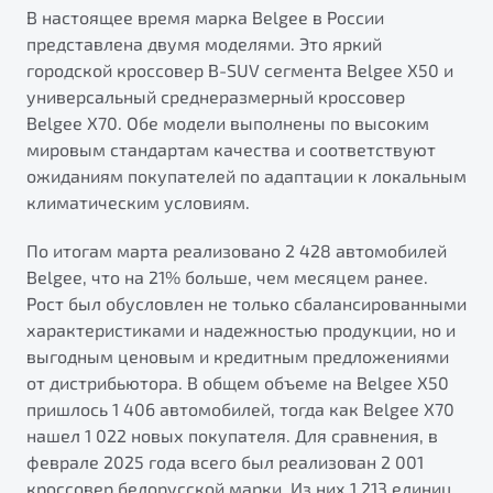
от 1 699 990 ₽*
В настоящее время марка Belgee в России
Подробно
представлена двумя моделями. Это яркий
городской кроссовер B-SUV сегмента Belgee X50 и
Обзор
В наличии
универсальный среднеразмерный кроссовер
Belgee X70. Обе модели выполнены по высоким
X70
Будьте еще более уверены на дорогах с программой
мировым стандартам качества и соответствуют
"Помощь на дорогах"
Автомобили в наличии
ожиданиям покупателей по адаптации к локальным
Тест-драйв
Преимущества программы
климатическим условиям.
Автокредит
Спецпредложения
По итогам марта реализовано 2 428 автомобилей
Belgee, что на 21% больше, чем месяцем ранее.
Рост был обусловлен не только сбалансированными
Запись на сервис
характеристиками и надежностью продукции, но и
Калькулятор ТО
выгодным ценовым и кредитным предложениями
Универсальный кроссовер
Клиентская поддержка
от дистрибьютора. В общем объеме на Belgee X50
от 2 499 990 ₽*
пришлось 1 406 автомобилей, тогда как Belgee X70
нашел 1 022 новых покупателя. Для сравнения, в
Обзор
В наличии
феврале 2025 года всего был реализован 2 001
кроссовер белорусской марки. Из них 1 213 единиц