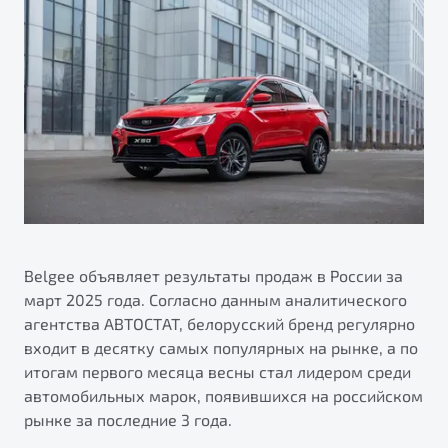
ПОДДЕРЖКА
Автокредит
О дилерском центре
Трейд-ин
Гарантия Belgee
Правовая информация
Яркий кроссовер
Страхование
Belgee Линк
от 2 219 990 ₽*
Расчет КАСКО
Belgee Клуб
Обзор
В наличии
Belgee Плюс
Реферальная программа
S50
Клиентская поддержка
Помощь на дорогах
Belgee объявляет результаты продаж в России за
март 2025 года. Согласно данным аналитического
агентства АВТОСТАТ, белорусский бренд регулярно
входит в десятку самых популярных на рынке, а по
итогам первого месяца весны стал лидером среди
автомобильных марок, появившихся на российском
рынке за последние 3 года.
Узнайте о специальных выгодах при покупке
Элегантный и практичный седан
автомобиля Belgee