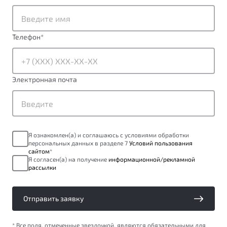
от 1 699 990 ₽*
Подробно
Обзор
В наличии
Телефон
*
X70
Будьте еще более уверены на дорогах с программой
"Помощь на дорогах"
Автомобили в наличии
Электронная почта
Тест-драйв
Преимущества программы
Автокредит
Спецпредложения
Я ознакомлен(а) и соглашаюсь с условиями обработки
персональных данных в разделе 7
Условий пользования
Запись на сервис
сайтом
*
Калькулятор ТО
Я согласен(а) на получение
информационной/рекламной
рассылки
Универсальный кроссовер
Клиентская поддержка
от 2 499 990 ₽*
Отправить заявку
Обзор
В наличии
* Все поля, отмеченные звездочкой, являются обязательными для