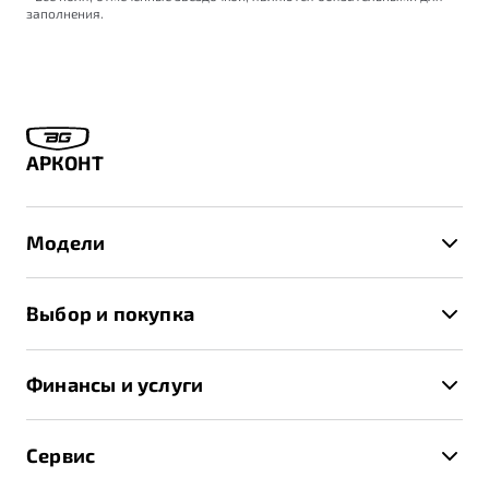
заполнения.
АРКОНТ
Модели
X50+
Выбор и покупка
S50
Автомобили в наличии
X70
Финансы и услуги
Спецпредложения и Акции
Автокредит
Записаться на тест-драйв
Сервис
Трейд-ин
Получить предложение