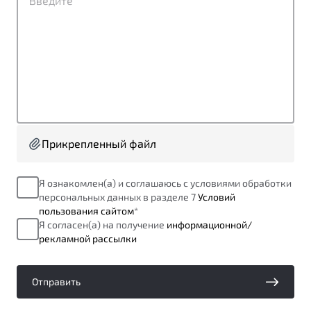
от 1 699 990 ₽*
Подробно
Обзор
В наличии
X70
Будьте еще более уверены на дорогах с программой
"Помощь на дорогах"
Автомобили в наличии
Тест-драйв
Преимущества программы
Автокредит
Прикрепленный файл
Спецпредложения
Я ознакомлен(а) и соглашаюсь с условиями обработки
персональных данных в разделе 7
Условий
Запись на сервис
пользования сайтом
*
Калькулятор ТО
Я согласен(а) на получение
информационной/
Универсальный кроссовер
Клиентская поддержка
рекламной рассылки
от 2 499 990 ₽*
Отправить
Обзор
В наличии