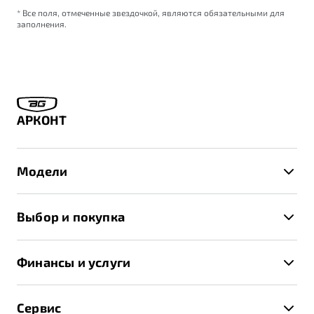
* Все поля, отмеченные звездочкой, являются обязательными для
заполнения.
АРКОНТ
Модели
X50+
Выбор и покупка
S50
Автомобили в наличии
X70
Финансы и услуги
Спецпредложения и Акции
Автокредит
Записаться на тест-драйв
Сервис